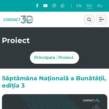
EN
RO
RU
Proiect
Principala
/
Proiect
Săptămâna Națională a Bunătății,
ediția 3