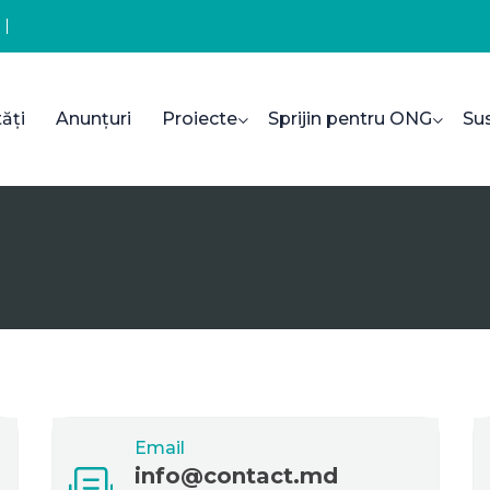
ăți
Anunțuri
Proiecte
Sprijin pentru ONG
Su
Email
info@contact.md