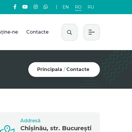
EN
RO
RU
sține-ne
Contacte
Principala
/
Contacte
Addresă
Chișinău, str. București