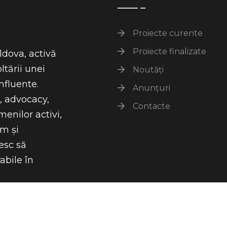
Proiecte curente
Proiecte finalizate
dova, activă
ltării unei
Noutăți
influente.
Anunțuri
, advocacy,
Contacte
enilor activi,
um și
resc să
abile în