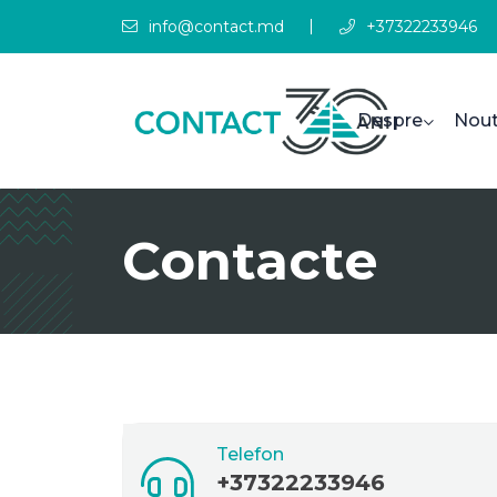
info@contact.md
+37322233946
Despre
Nout
Contacte
Telefon
+37322233946