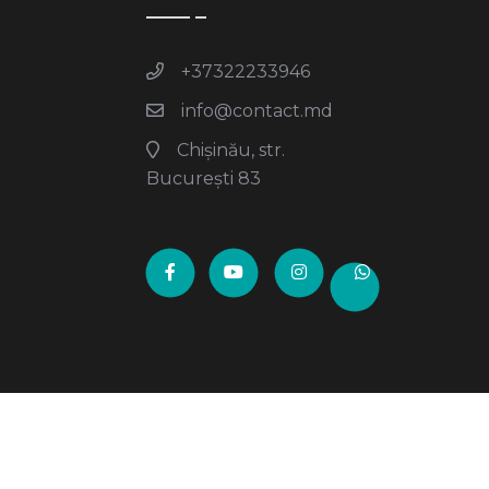
+37322233946
info@contact.md
Chișinău, str.
București 83