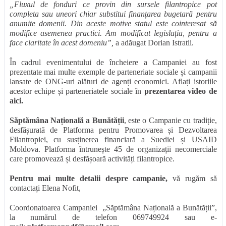
„Fluxul de fonduri ce provin din sursele filantropice pot
completa sau uneori chiar substitui finanțarea bugetară pentru
anumite domenii. Din aceste motive statul este cointeresat să
modifice asemenea practici. Am modificat legislația, pentru a
face claritate în acest domeniu”,
a adăugat Dorian Istratii.
În cadrul evenimentului de încheiere a Campaniei au fost
prezentate mai multe exemple de parteneriate sociale și campanii
lansate de ONG-uri alături de agenți economici. Aflați istoriile
acestor echipe și parteneriatele sociale în
prezentarea video de
aici
.
Săptămâna Națională a Bunătății
, este o Campanie cu tradiție,
desfășurată de Platforma pentru Promovarea și Dezvoltarea
Filantropiei, cu susținerea financiară a Suediei și USAID
Moldova. Platforma întrunește 45 de organizații necomerciale
care promovează și desfășoară activități filantropice.
Pentru mai multe detalii despre campanie,
vă rugăm să
contactați Elena Nofit,
Coordonatoarea Campaniei „Săptămâna Națională a Bunătății”,
la numărul de telefon 069749924 sau e-