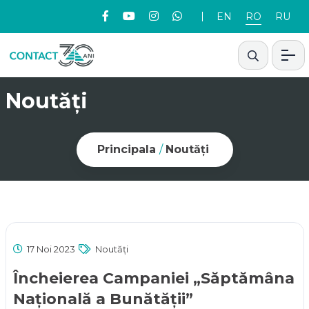
EN
RO
RU
Noutăți
Principala
/
Noutăți
17 Noi 2023
Noutăți
Încheierea Campaniei „Săptămâna
Națională a Bunătății”