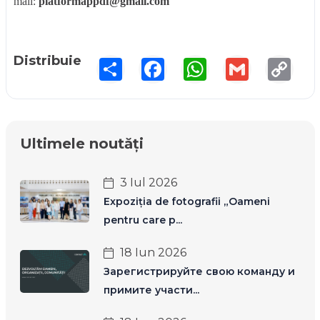
mail:
platformappdf@gmail.com
Distribuie
Share
Facebook
WhatsApp
Gmail
Copy
Link
Ultimele noutăți
3 Iul 2026
Expoziția de fotografii „Oameni
pentru care p...
18 Iun 2026
Зарегистрируйте свою команду и
примите участи...