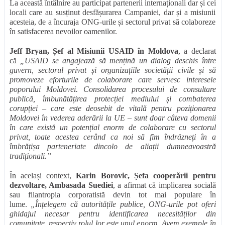
La această întâlnire au participat partenerii internaționali dar și cei
locali care au susținut desfășurarea Campaniei, dar și a misiunii
acesteia, de a încuraja ONG-urile și sectorul privat să colaboreze
în satisfacerea nevoilor oamenilor.
Jeff Bryan, Șef al Misiunii USAID în Moldova
, a declarat
că
„USAID se angajează să mențină un dialog deschis între
guvern, sectorul privat și organizațiile societății civile și să
promoveze eforturile de colaborare care servesc interesele
poporului Moldovei. Consolidarea procesului de consultare
publică, îmbunătățirea protecției mediului și combaterea
corupției – care este deosebit de vitală pentru poziționarea
Moldovei în vederea aderării la UE – sunt doar câteva domenii
în care există un potențial enorm de colaborare cu sectorul
privat, toate acestea cerând ca noi să fim îndrăzneți în a
îmbrățișa parteneriate dincolo de aliații dumneavoastră
tradiționali.”
În același context,
Karin Borovic, Șefa cooperării pentru
dezvoltare, Ambasada Suediei
, a afirmat că implicarea socială
sau filantropia corporatistă devin tot mai populare în
lume.
„Înțelegem că autoritățile publice, ONG-urile pot oferi
ghidajul necesar pentru identificarea necesităților din
comunitate, respectiv rolul lor este unul enorm. Avem exemple în