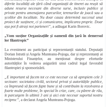
diferite localități ale țării când organizații de tineret au reușit să
adune resurse necesare din diverse surse, inclusiv publice și
private pentru amenajarea parcurilor, terenurilor de joacă sau a
școlilor din localitate. Nu doar cauza determină succesul unui
proiect de susținere, ci și comunicarea, implicarea proprie. Doar
așa pot fi atrași noi parteneri”,
a adăugat Karin Borovic.
„Vom susține Organizațiile și oamenii din țară în demersul
lor filantropic”
La eveniment au participat și reprezentanții statului. Deputații
Dorian Istratii și Angela Munteanu-Pojoga, dar și reprezentanți ai
Ministerului Finanțelor, au menționat despre eforturile
autorităților în vederea asigurării unui cadrul legal favorabil
filantropiei și sponsorizării.
„E important să facem tot ce este necesar ca să apropiem cele 3
sectoare: societatea civilă, sectorul privat și autoritățile publice,
ca împreună să facem fapte bune și să contribuim la rezolvarea a
foarte multe probleme, în special în crize, care, cu părere de rău,
le parcurgem în ultimii 3 ani și aici este necesar suportul nostru
reciproc”,
a declarat Angela Munteanu-Pojoga.