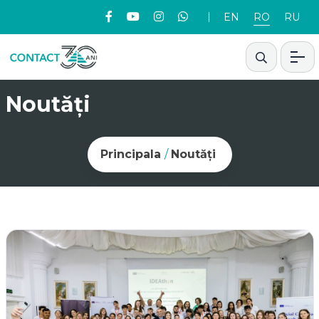
EN
RO
RU
Noutăți
Principala
/
Noutăți