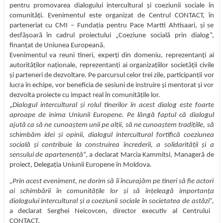
pentru promovarea dialogului intercultural și coeziunii sociale în
comunități. Evenimentul este organizat de Centrul CONTACT, în
parteneriat cu CMI – Fundația pentru Pace Martti Ahtisaari, și se
desfășoară în cadrul proiectului „Coeziune socială prin dialog”,
finanțat de Uniunea Europeană.
Evenimentul va reuni tineri, experți din domeniu, reprezentanți ai
autorităților naționale, reprezentanți ai organizațiilor societății civile
și parteneri de dezvoltare. Pe parcursul celor trei zile, participanții vor
lucra în echipe, vor beneficia de sesiuni de instruire și mentorat și vor
dezvolta proiecte cu impact real în comunitățile lor.
„
Dialogul intercultural și rolul tinerilor în acest dialog este foarte
aproape de inima Uniunii Europene. Pe lângă faptul că dialogul
ajută ca să ne cunoaștem unii pe alții, să ne cunoaștem tradițiile, să
schimbăm idei și opinii, dialogul intercultural fortifică coeziunea
socială și contribuie la construirea încrederii, a solidarității și a
sensului de apartenență
”, a declarat Marcia Kammitsi, Manageră de
proiect, Delegația Uniunii Europene în Moldova.
„Prin acest eveniment, ne dorim să îi încurajăm pe tineri să fie actori
ai schimbării în comunitățile lor și să înțeleagă importanța
dialogului intercultural și a coeziunii sociale în societatea de astăzi”,
a declarat Serghei Neicovcen, director executiv al Centrului
CONTACT.