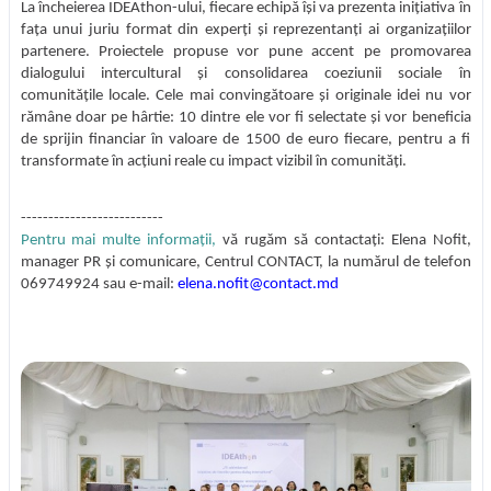
La încheierea IDEAthon-ului, fiecare echipă își va prezenta inițiativa în
fața unui juriu format din experți și reprezentanți ai organizațiilor
partenere. Proiectele propuse vor pune accent pe promovarea
dialogului intercultural și consolidarea coeziunii sociale în
comunitățile locale. Cele mai convingătoare și originale idei nu vor
rămâne doar pe hârtie: 10 dintre ele vor fi selectate și vor beneficia
de sprijin financiar în valoare de 1500 de euro fiecare, pentru a fi
transformate în acțiuni reale cu impact vizibil în comunități.
--------------------------
Pentru mai multe informații,
vă rugăm să contactați: Elena Nofit,
manager PR și comunicare, Centrul CONTACT, la numărul de telefon
069749924 sau e-mail:
elena.nofit@contact.md