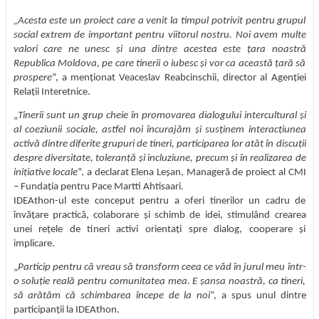
„Acesta este un proiect care a venit la timpul potrivit pentru grupul
social extrem de important pentru viitorul nostru. Noi avem multe
valori care ne unesc și una dintre acestea este țara noastră
Republica Moldova, pe care tinerii o iubesc și vor ca această țară să
prospere
”, a menționat Veaceslav Reabcinschii, director al Agenției
Relații Interetnice.
„
Tinerii sunt un grup cheie în promovarea dialogului intercultural și
al coeziunii sociale, astfel noi încurajăm și susținem interacțiunea
activă dintre diferite grupuri de tineri, participarea lor atât în discuții
despre diversitate, toleranță și incluziune, precum și în realizarea de
inițiative locale
”, a declarat Elena Leșan, Manageră de proiect al CMI
– Fundația pentru Pace Martti Ahtisaari.
IDEAthon-ul este conceput pentru a oferi tinerilor un cadru de
învățare practică, colaborare și schimb de idei, stimulând crearea
unei rețele de tineri activi orientați spre dialog, cooperare și
implicare.
„
Particip pentru că vreau să transform ceea ce văd în jurul meu într-
o soluție reală pentru comunitatea mea. E șansa noastră, ca tineri,
să arătăm că schimbarea începe de la noi
”, a spus unul dintre
participanții la IDEAthon.