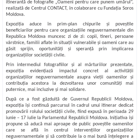
itinerantă de fotografie „Oameni pentru care punem umărul”,
realizată de Centrul CONTACT, în colaborare cu Fundația Soros
Moldova.
Expoziția aduce în prim-plan chipurile și poveștile
beneficiarilor pentru care organizațiile neguvernamentale din
Republica Moldova muncesc zi de zi: copii, tineri, persoane
vârstnice, familii aflate în situații vulnerabile și oameni care au
găsit sprijin, oportunități și speranță prin implicarea
organizațiilor societății civile.
Prin intermediul fotografiilor și al mărturiilor prezentate,
expoziția evidențiază impactul concret al activității
organizațiilor neguvernamentale asupra vieții oamenilor și
contribuția acestora la dezvoltarea unor comunități mai
puternice, mai incluzive și mai solidare.
După ce a fost găzduită de Guvernul Republicii Moldova,
expoziția își continuă parcursul în cadrul unui itinerar dedicat
promovării rolului societății civile, fiind expusă în perioada 29
iunie – 17 iulie la Parlamentul Republicii Moldova. Inițiativa își
propune să aducă mai aproape de public poveștile oamenilor
care se află în centrul intervențiilor organizațiilor
neguvernamentale și să contribuie la o mai bună înțelegere a