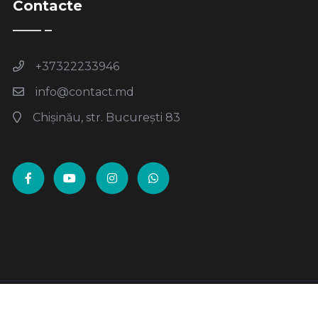
Contacte
+37322233946
info@contact.md
Chișinău, str. București 83
Centrul Contact - Copyright
Developed by