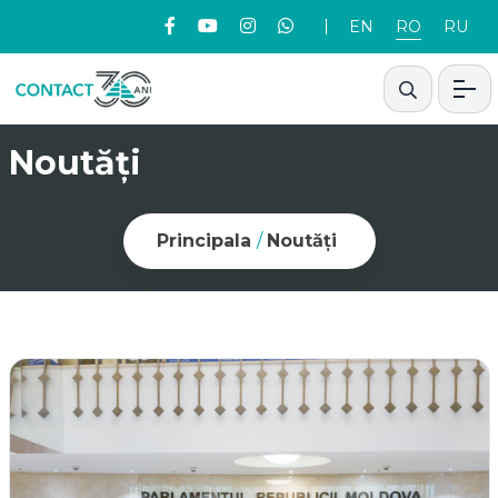
EN
RO
RU
Noutăți
Principala
/
Noutăți