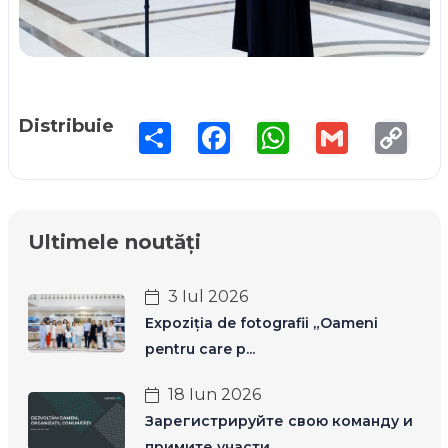
Distribuie
Share
Facebook
WhatsApp
Gmail
Copy
Link
Ultimele noutăți
3 Iul 2026
Expoziția de fotografii „Oameni
pentru care p...
18 Iun 2026
Зарегистрируйте свою команду и
примите участи...