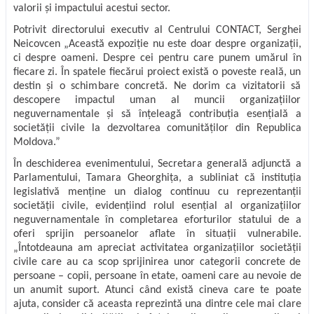
valorii și impactului acestui sector.
Potrivit directorului executiv al Centrului CONTACT, Serghei
Neicovcen „Această expoziție nu este doar despre organizații,
ci despre oameni. Despre cei pentru care punem umărul în
fiecare zi. În spatele fiecărui proiect există o poveste reală, un
destin și o schimbare concretă. Ne dorim ca vizitatorii să
descopere impactul uman al muncii organizațiilor
neguvernamentale și să înțeleagă contribuția esențială a
societății civile la dezvoltarea comunităților din Republica
Moldova.”
În deschiderea evenimentului, Secretara generală adjunctă a
Parlamentului, Tamara Gheorghița, a subliniat că instituția
legislativă menține un dialog continuu cu reprezentanții
societății civile, evidențiind rolul esențial al organizațiilor
neguvernamentale în completarea eforturilor statului de a
oferi sprijin persoanelor aflate în situații vulnerabile.
„Întotdeauna am apreciat activitatea organizațiilor societății
civile care au ca scop sprijinirea unor categorii concrete de
persoane – copii, persoane în etate, oameni care au nevoie de
un anumit suport. Atunci când există cineva care te poate
ajuta, consider că aceasta reprezintă una dintre cele mai clare