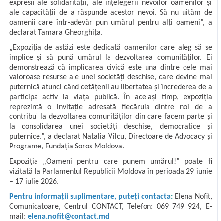
expresii ale solidarității, ale înțelegerii nevoilor oamenilor și
ale capacității de a răspunde acestor nevoi. Să nu uităm de
oamenii care într-adevăr pun umărul pentru alți oameni”, a
declarat Tamara Gheorghița.
„Expoziția de astăzi este dedicată oamenilor care aleg să se
implice și să pună umărul la dezvoltarea comunităților. Ei
demonstrează că implicarea civică este una dintre cele mai
valoroase resurse ale unei societăți deschise, care devine mai
puternică atunci când cetățenii au libertatea și încrederea de a
participa activ la viața publică. În același timp, expoziția
reprezintă o invitație adresată fiecăruia dintre noi de a
contribui la dezvoltarea comunităților din care facem parte și
la consolidarea unei societăți deschise, democratice și
puternice.”, a declarat Natalia Vîlcu, Directoare de Advocacy și
Programe, Fundația Soros Moldova.
Expoziția „Oameni pentru care punem umărul!” poate fi
vizitată la Parlamentul Republicii Moldova în perioada 29 iunie
– 17 iulie 2026.
Pentru informații suplimentare, puteți contacta
:
Elena Nofit,
Comunicatoare, Centrul CONTACT, Telefon: 069 749 924, E-
mail:
elena.nofit@contact.md