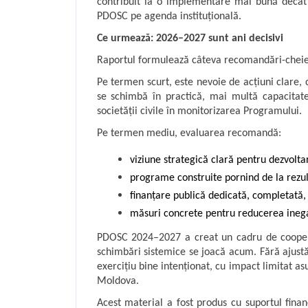
contribuit la o implementare mai bună decât î
PDOSC pe agenda instituțională.
Ce urmează: 2026–2027 sunt ani decisivi
Raportul formulează câteva recomandări-cheie,
Pe termen scurt, este nevoie de acțiuni clare, c
se schimbă în practică, mai multă capacitat
societății civile în monitorizarea Programului.
Pe termen mediu, evaluarea recomandă:
viziune strategică clară pentru dezvoltare
programe construite pornind de la rezult
finanțare publică dedicată, completată, n
măsuri concrete pentru reducerea inegali
PDOSC 2024–2027 a creat un cadru de coopera
schimbări sistemice se joacă acum. Fără ajustă
exercițiu bine intenționat, cu impact limitat as
Moldova.
Acest material a fost produs cu suportul finan