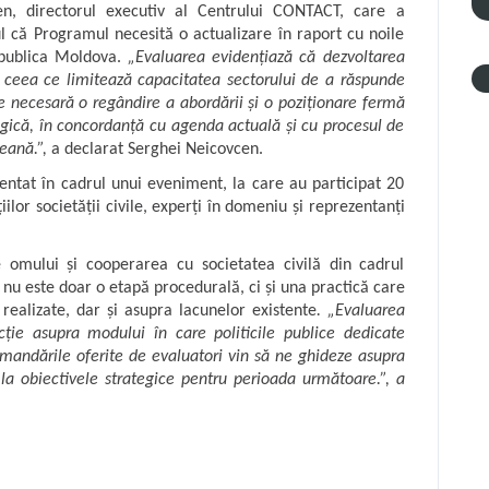
n, directorul executiv al Centrului CONTACT, care a
ul că Programul necesită o actualizare în raport cu noile
epublica Moldova.
„Evaluarea evidențiază că dezvoltarea
că, ceea ce limitează capacitatea sectorului de a răspunde
te necesară o regândire a abordării și o poziționare fermă
rategică, în concordanță cu agenda actuală și cu procesul de
eană.”,
a declarat Serghei Neicovcen.
entat în cadrul unui eveniment, la care au participat 20
ilor societății civile, experți în domeniu și reprezentanți
ile omului și cooperarea cu societatea civilă din cadrul
 nu este doar o etapă procedurală, ci și una practică care
realizate, dar și asupra lacunelor existente
. „Evaluarea
ție asupra modului în care politicile publice dedicate
comandările oferite de evaluatori vin să ne ghideze asupra
 la obiectivele strategice pentru perioada următoare.”, a