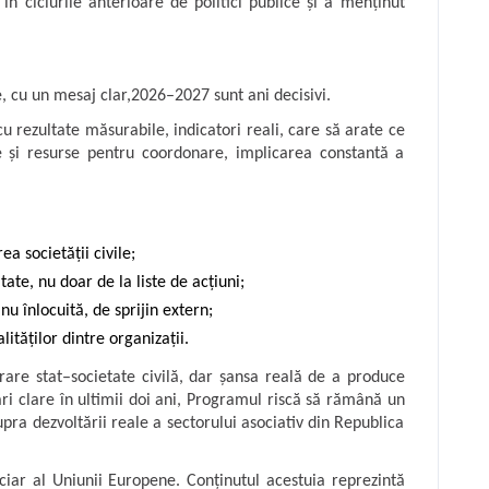
n ciclurile anterioare de politici publice și a menținut
 cu un mesaj clar,2026–2027 sunt ani decisivi.
u rezultate măsurabile, indicatori reali, care să arate ce
e și resurse pentru coordonare, implicarea constantă a
a societății civile;
ate, nu doar de la liste de acțiuni;
u înlocuită, de sprijin extern;
tăților dintre organizații.
re stat–societate civilă, dar șansa reală de a produce
ri clare în ultimii doi ani, Programul riscă să rămână un
upra dezvoltării reale a sectorului asociativ din Republica
ciar al Uniunii Europene. Conținutul acestuia reprezintă