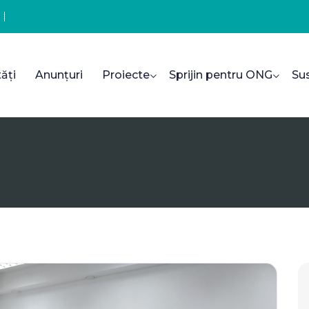
ăți
Anunțuri
Proiecte
Sprijin pentru ONG
Su