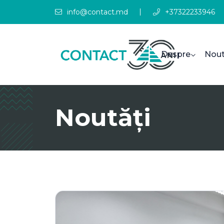
info@contact.md
+37322233946
Despre
Nout
Noutăți