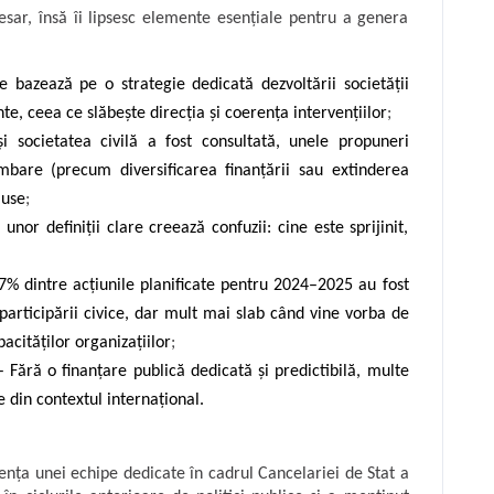
sar, însă îi lipsesc elemente esențiale pentru a genera
 bazează pe o strategie dedicată dezvoltării societății
te, ceea ce slăbește direcția și coerența intervențiilor
;
și societatea civilă a fost consultată, unele propuneri
mbare (precum diversificarea finanțării sau extinderea
luse
;
 unor definiții clare creează confuzii: cine este sprijinit,
7% dintre acțiunile planificate pentru 2024–2025 au fost
a participării civice, dar mult mai slab când vine vorba de
acităților organizațiilor
;
Fără o finanțare publică dedicată și predictibilă, multe
 din contextul internațional.
tența unei echipe dedicate în cadrul Cancelariei de Stat a