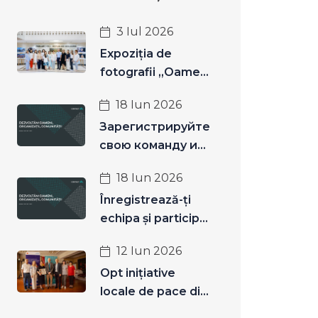
3 Iul 2026
Expoziția de
fotografii „Oameni
pentru care p...
18 Iun 2026
Зарегистрируйте
свою команду и
примите участи...
18 Iun 2026
Înregistrează-ți
echipa și participă
la „Hack...
12 Iun 2026
Opt inițiative
locale de pace din
Zona de Sec...