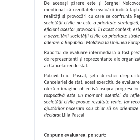
De aceeași părere este și Serghei Neicovce
menționat că rezultatele evaluării indică fapt
realități și provocări cu care se confruntă R
societății civile nu este o prioritate strategi
eficient acestor provocări. În acest context, es
a dezvoltării societății civile ca prioritate st
aderare a Republicii Moldova la Uniunea Europ
Raportul de evaluare intermediară a fost prez
de reprezentanți și reprezentante ale organizați
ai Cancelariei de stat.
Potrivit Liliei Pascal, șefa direcției dreptur
Cancelariei de stat, acest exercițiu de evaluare
oferă o imagine obiectivă asupra progreselor 
respectivă este un moment esențial de reflec
societății civile produc rezultate reale, iar re
ajustărilor necesare sau chiar să ne orienteze
declarat
Lilia Pascal.
Ce spune evaluarea, pe scurt: