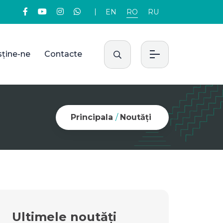
EN
RO
RU
sține-ne
Contacte
Principala
/
Noutăți
Ultimele noutăți