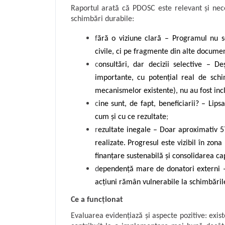
Raportul arată că PDOSC este relevant și nece
schimbări durabile:
f
ără o viziune clară – Programul nu se
civile, ci pe fragmente din alte documen
c
onsultări, dar decizii selective – De
importante, cu potențial real de schi
mecanismelor existente), nu au fost inc
c
ine sunt, de fapt, beneficiarii? – Lipsa
cum și cu ce rezultate
;
r
ezultate inegale – Doar aproximativ 5
realizate. Progresul este vizibil în zon
finanțare sustenabilă și consolidarea cap
d
ependență mare de donatori externi – 
acțiuni rămân vulnerabile la schimbările
Ce a funcționat
Evaluarea evidențiază și aspecte pozitive: exis