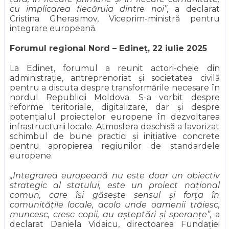
cu implicarea fiecăruia dintre noi”,
a declarat
Cristina Gherasimov, Viceprim-ministră pentru
integrare europeană.
Forumul regional Nord – Edineț, 22 iulie 2025
La Edineț, forumul a reunit actori-cheie din
administrație, antreprenoriat și societatea civilă
pentru a discuta despre transformările necesare în
nordul Republicii Moldova. S-a vorbit despre
reforme teritoriale, digitalizare, dar și despre
potențialul proiectelor europene în dezvoltarea
infrastructurii locale. Atmosfera deschisă a favorizat
schimbul de bune practici și inițiative concrete
pentru apropierea regiunilor de standardele
europene.
„Integrarea europeană nu este doar un obiectiv
strategic al statului, este un proiect național
comun, care își găsește sensul și forța în
comunitățile locale, acolo unde oamenii trăiesc,
muncesc, cresc copii, au așteptări și speranțe”,
a
declarat Daniela Vidaicu, directoarea Fundației