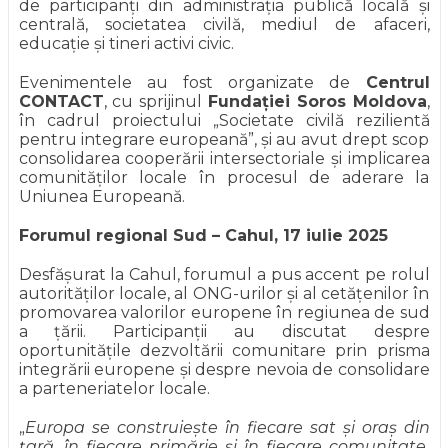
de participanți din administrația publică locală și
centrală, societatea civilă, mediul de afaceri,
educație și tineri activi civic.
Evenimentele au fost organizate de
Centrul
CONTACT
, cu sprijinul
Fundației Soros Moldova
,
în cadrul proiectului „Societate civilă rezilientă
pentru integrare europeană”, și au avut drept scop
consolidarea cooperării intersectoriale și implicarea
comunităților locale în procesul de aderare la
Uniunea Europeană.
Forumul regional Sud – Cahul, 17 iulie 2025
Desfășurat la Cahul, forumul a pus accent pe rolul
autorităților locale, al ONG-urilor și al cetățenilor în
promovarea valorilor europene în regiunea de sud
a țării. Participanții au discutat despre
oportunitățile dezvoltării comunitare prin prisma
integrării europene și despre nevoia de consolidare
a parteneriatelor locale.
„
Europa se construiește în fiecare sat și oraș din
țară, în fiecare primărie și în fiecare comunitate,