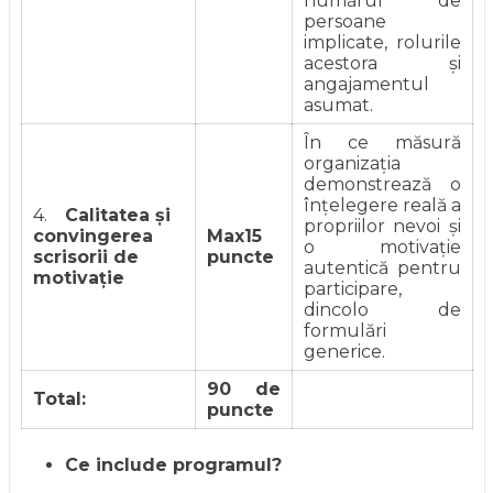
numărul de
persoane
implicate, rolurile
acestora și
angajamentul
asumat.
În ce măsură
organizația
demonstrează o
înțelegere reală a
4.
Calitatea și
propriilor nevoi și
convingerea
Max15
o motivație
scrisorii de
puncte
autentică pentru
motivație
participare,
dincolo de
formulări
generice.
90 de
Total:
puncte
Ce include programul?