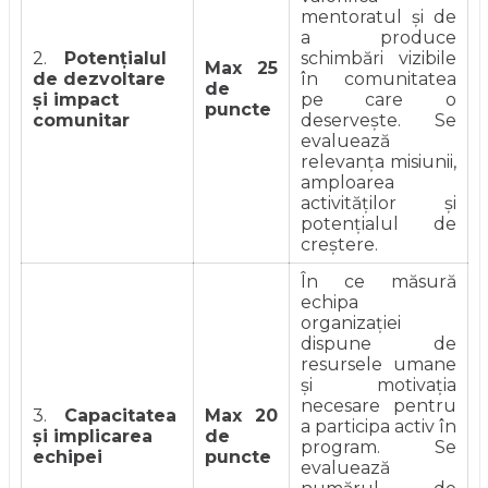
mentoratul și de
a produce
2.
Potențialul
schimbări vizibile
Max 25
de dezvoltare
în comunitatea
de
și impact
pe care o
puncte
comunitar
deservește. Se
evaluează
relevanța misiunii,
amploarea
activităților și
potențialul de
creștere.
În ce măsură
echipa
organizației
dispune de
resursele umane
și motivația
necesare pentru
3.
Capacitatea
Max 20
a participa activ în
și implicarea
de
program. Se
echipei
puncte
evaluează