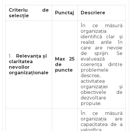
Criteriu de
Punctaj
Descriere
selecție
În ce măsură
organizația
identifică clar și
realist ariile în
care are nevoie
de sprijin. Se
1.
Relevanța și
Max 25
evaluează
claritatea
de
coerența dintre
nevoilor
puncte
problemele
organizaționale
descrise,
activitatea
organizației și
obiectivele de
dezvoltare
propuse.
În ce măsură
organizația are
capacitatea de a
valorifica