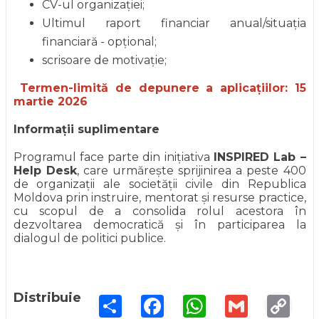
CV-ul organizației;
Ultimul raport financiar anual/situația
financiară - opțional;
scrisoare de motivație;
Termen-limită de depunere a aplicațiilor: 15
martie 2026
Informații suplimentare
Programul face parte din inițiativa
INSPIRED Lab –
Help Desk
, care urmărește sprijinirea a peste 400
de organizații ale societății civile din Republica
Moldova prin instruire, mentorat și resurse practice,
cu scopul de a consolida rolul acestora în
dezvoltarea democratică și în participarea la
dialogul de politici publice.
Distribuie
Share
Facebook
WhatsApp
Gmail
Copy
Link