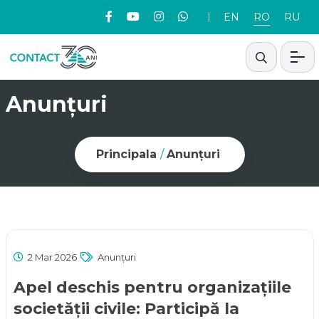
EN
RO
RU
Anunțuri
Principala
/
Anunțuri
2 Mar 2026
Anunțuri
Apel deschis pentru organizațiile
societății civile: Participă la