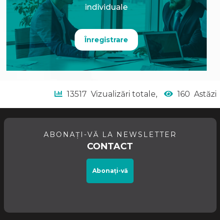
individuale
Înregistrare
13517
Vizualizări totale,
160
Astăzi
ABONAȚI-VĂ LA NEWSLETTER
CONTACT
Abonați-vă