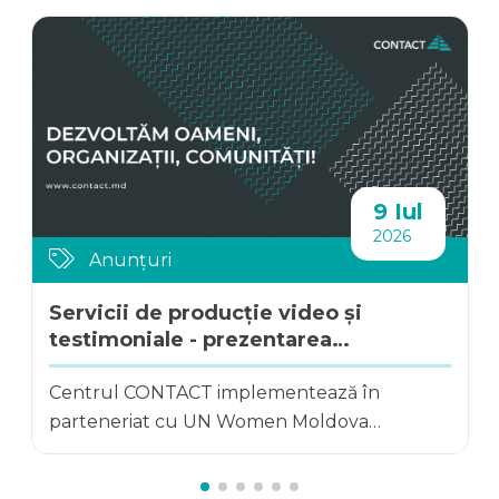
9 Iul
2026
Anunțuri
Servicii de producție video și
testimoniale - prezentarea
rezultatelor a 8 iniți...
Centrul CONTACT implementează în
parteneriat cu UN Women Moldova
Programul „Dezvoltarea...