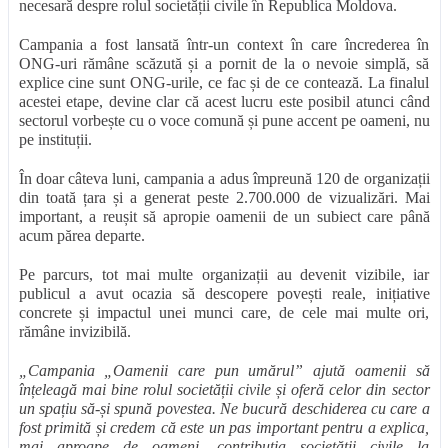
necesară despre rolul societății civile în Republica Moldova.
Campania a fost lansată într-un context în care încrederea în
ONG-uri rămâne scăzută și a pornit de la o nevoie simplă, să
explice cine sunt ONG-urile, ce fac și de ce contează. La finalul
acestei etape, devine clar că acest lucru este posibil atunci când
sectorul vorbește cu o voce comună și pune accent pe oameni, nu
pe instituții.
În doar câteva luni, campania a adus împreună 120 de organizații
din toată țara și a generat peste 2.700.000 de vizualizări. Mai
important, a reușit să apropie oamenii de un subiect care până
acum părea departe.
Pe parcurs, tot mai multe organizații au devenit vizibile, iar
publicul a avut ocazia să descopere povești reale, inițiative
concrete și impactul unei munci care, de cele mai multe ori,
rămâne invizibilă.
„Campania „Oamenii care pun umărul” ajută oamenii să
înțeleagă mai bine rolul societății civile și oferă celor din sector
un spațiu să-și spună povestea.
Ne bucură deschiderea cu care a
fost primită și credem că este un pas important pentru a explica,
mai aproape de oameni, contribuția societății civile la