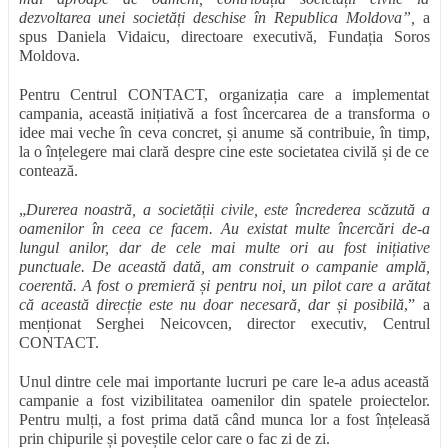
dezvoltarea unei societăți deschise în Republica Moldova”
,
a
spus Daniela Vidaicu, directoare executivă, Fundația Soros
Moldova.
Pentru Centrul CONTACT, organizația care a implementat
campania, această inițiativă a fost încercarea de a transforma o
idee mai veche în ceva concret, și anume să contribuie, în timp,
la o înțelegere mai clară despre cine este societatea civilă și de ce
contează.
„
Durerea noastră, a societății civile, este încrederea scăzută a
oamenilor în ceea ce facem. Au existat multe încercări de-a
lungul anilor, dar de cele mai multe ori au fost inițiative
punctuale. De această dată, am construit o campanie amplă,
coerentă. A fost o premieră și pentru noi, un pilot care a arătat
că această direcție este nu doar necesară, dar și posibilă
,” a
menționat Serghei Neicovcen, director executiv, Centrul
CONTACT.
Unul dintre cele mai importante lucruri pe care le-a adus această
campanie a fost vizibilitatea oamenilor din spatele proiectelor.
Pentru mulți, a fost prima dată când munca lor a fost înțeleasă
prin chipurile și poveștile celor care o fac zi de zi.