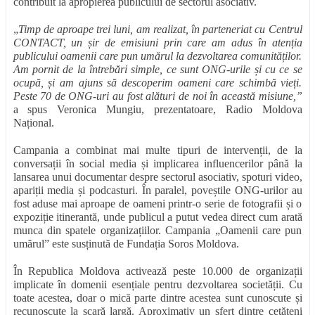
contribuit la apropierea publicului de sectorul asociativ.
„
Timp de aproape trei luni, am realizat, în parteneriat cu Centrul
CONTACT, un șir de emisiuni prin care am adus în atenția
publicului oamenii care pun umărul la dezvoltarea comunităților.
Am pornit de la întrebări simple, ce sunt ONG-urile și cu ce se
ocupă, și am ajuns să descoperim oameni care schimbă vieți.
Peste 70 de ONG-uri au fost alături de noi în această misiune,”
a spus Veronica Mungiu, prezentatoare, Radio Moldova
Național.
Campania a combinat mai multe tipuri de intervenții, de la
conversații în social media și implicarea influencerilor până la
lansarea unui documentar despre sectorul asociativ, spoturi video,
apariții media și podcasturi. În paralel, poveștile ONG-urilor au
fost aduse mai aproape de oameni printr-o serie de fotografii și o
expoziție itinerantă, unde publicul a putut vedea direct cum arată
munca din spatele organizațiilor. Campania „Oamenii care pun
umărul” este susținută de Fundația Soros Moldova.
În Republica Moldova activează peste 10.000 de organizații
implicate în domenii esențiale pentru dezvoltarea societății. Cu
toate acestea, doar o mică parte dintre acestea sunt cunoscute și
recunoscute la scară largă. Aproximativ un sfert dintre cetățeni