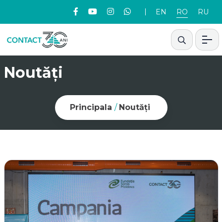
EN
RO
RU
Noutăți
Principala
/
Noutăți