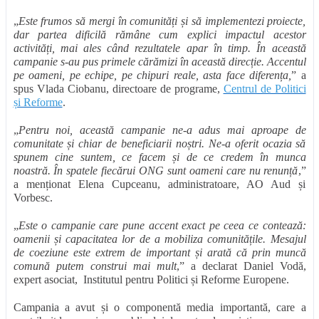
„
Este frumos să mergi în comunități și să implementezi proiecte,
dar partea dificilă rămâne cum explici impactul acestor
activități, mai ales când rezultatele apar în timp. În această
campanie s-au pus primele cărămizi în această direcție. Accentul
pe oameni, pe echipe, pe chipuri reale, asta face diferența,
” a
spus Vlada Ciobanu, directoare de programe,
Centrul de Politici
și Reforme
.
„
Pentru noi, această campanie ne-a adus mai aproape de
comunitate și chiar de beneficiarii noștri. Ne-a oferit ocazia să
spunem cine suntem, ce facem și de ce credem în munca
noastră. În spatele fiecărui ONG sunt oameni care nu renunță
,”
a menționat Elena Cupceanu, administratoare, AO Aud și
Vorbesc.
„
Este o campanie care pune accent exact pe ceea ce contează:
oamenii și capacitatea lor de a mobiliza comunitățile. Mesajul
de coeziune este extrem de important și arată că prin muncă
comună putem construi mai mult
,” a declarat Daniel Vodă,
expert asociat, Institutul pentru Politici și Reforme Europene.
Campania a avut și o componentă media importantă, care a