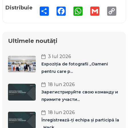
Distribuie
Share
Facebook
WhatsApp
Gmail
Copy
Link
Ultimele noutăți
3 Iul 2026
Expoziția de fotografii „Oameni
pentru care p...
18 Iun 2026
Зарегистрируйте свою команду и
примите участи...
18 Iun 2026
Înregistrează-ți echipa și participă la
„Hack...