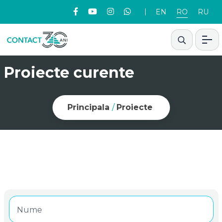
EN
RO
RU
Proiecte curente
Principala
/
Proiecte